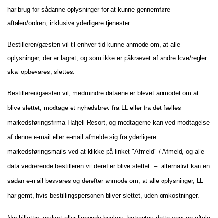
har brug for sådanne oplysninger for at kunne gennemføre
aftalen/ordren, inklusive yderligere tjenester.
Bestilleren/gæsten vil til enhver tid kunne anmode om, at alle
oplysninger, der er lagret, og som ikke er påkrævet af andre love/regler
skal opbevares, slettes.
Bestilleren/gæsten vil, medmindre dataene er blevet anmodet om at
blive slettet, modtage et nyhedsbrev fra LL eller fra det fælles
markedsføringsfirma Hafjell Resort, og modtagerne kan ved modtagelse
af denne e-mail eller e-mail afmelde sig fra yderligere
markedsføringsmails ved at klikke på linket "Afmeld" / Afmeld, og alle
data vedrørende bestilleren vil derefter blive slettet – alternativt kan en
sådan e-mail besvares og derefter anmode om, at alle oplysninger, LL
har gemt, hvis bestillingspersonen bliver slettet, uden omkostninger.
Når billetter, årskort eller lignende bookes, betragtes dette som en aftale