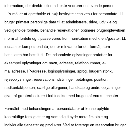
information, der direkte eller indirekte vedrører en levende person.
LL's mål er at opretholde et højt beskyttelsesniveau for persondata. LL
bruger primært personlige data til at administrere, drive, udvikle og
vedligeholde fordele, behandle reservationer, optimere brugeroplevelsen
i form af fordele og tilpasse vores kommunikation med klient/gæster. LL
indsamler kun persondata, der er relevante for det formål, som
bestilleren har bestilt til. De indsamlede oplysninger omfatter for
eksempel oplysninger om navn, adresse, telefonnummer, e-
mailadresse, IP-adresse, loginoplysninger, sprog, brugerhistorik,
rejseoplysninger, reservationsindstillinger, betalinger, position,
nødkontaktperson, særlige allergener, handicap og andre oplysninger
givet af gæster/bookere i forbindelse med brugen af vores tjenester.
Formålet med behandlingen af persondata er at kunne opfylde
kontraktlige forpligtelser og samtidig tilbyde mere fleksible og
individuelle tjenester og produkter. Ved at foretage en reservation bruger