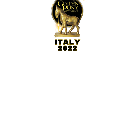
Links
Buy Ticket
Ola og Hedda
Information about the park
Accommodation