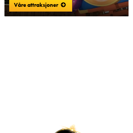
Våre attraksjoner
Lilleputthammer
Family park
Hundervegen 41
2636 Øyer
Phone: +47 61 28 55 00
Post@lilleputthammer.no
Tiktok