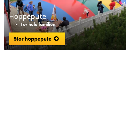
Hoppepute
For hele familien
Stor hoppepute
Adresse Lilleputthammer
Hundervegen 41
2636 Øyer
Telefon: +47 61 28 55 00