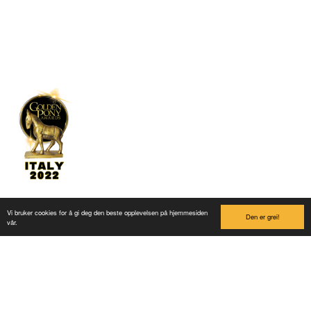
Post@lilleputthammer.no
Tiktok
Vinner av Golden Pony 2022
Vi bruker cookies for å gi deg den beste opplevelsen på hjemmesiden
Den er grei!
vår.
Linker