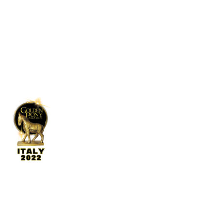
Hundervegen 41
2636 Øyer
Telefon: +47 61 28 55 00
Post@lilleputthammer.no
Tiktok
Vinner av Golden Pony 2022