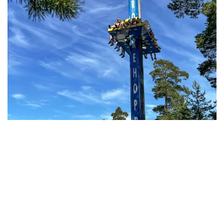
1-dags billett
Kjøp din billett til Lilleputthammer Familiepark enkelt på
nett. Billetten er datostyrt. Du vil motta en unik QR-kode
på e-post som vil bli scannet ved inngangen når du
ankommer. Vis QR-kode på mobil eller print ut før