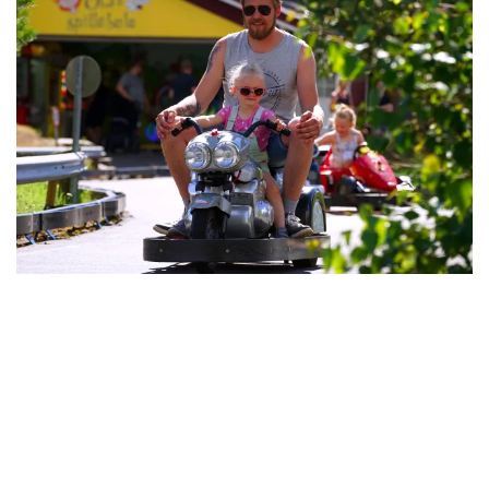
2-dagers billett
Noen ganger holder det ikke med bare én dag i byen.
Med 2-dagers billett kan barna ta seg god tid til å
utforske parken og kjenne på mestringsfølelsen ved å ta
attraksjonene og gjøre aktiviteter flere ganger. Barn