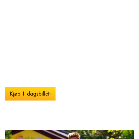
ankomst.
Billettkategorien "62+" krever fremvisning av gyldig
legitimasjon ved inngang.
Ledsager med gyldig ledsagerbevis har gratis inngang.
Ledsagerbevis vises frem i billettluke.
Vi anbefaler at du bestiller i god tid, slik at du sikrer deg
plass på ønsket dag. Enkelte dager vil bli utsolgt.
Kontakt oss gjerne ved spørsmål.
Kjøp 1-dagsbillett