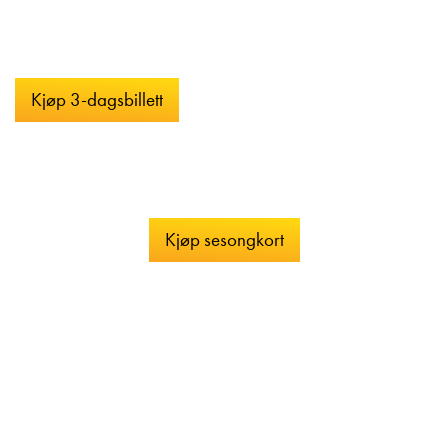
Vi anbefaler at du bestiller i god tid, slik at du sikrer deg
plass på ønsket dag. Kontakt oss gjerne ved spørsmål.
Kjøp 3-dagsbillett
Kjøp sesongkort
Adresse Lilleputthammer