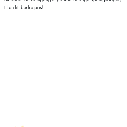
til en litt bedre pris!
Adresse Lilleputthammer
Hundervegen 41
2636 Øyer
Telefon: +47 61 28 55 00
Post@lilleputthammer.no
Tiktok
Vinner av Golden Pony 2022