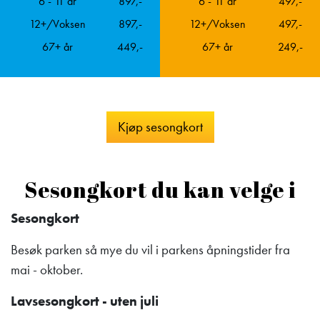
6 - 11 år
897,-
6 - 11 år
497,-
12+/Voksen
897,-
12+/Voksen
497,-
67+ år
449,-
67+ år
249,-
Kjøp sesongkort
Sesongkort du kan velge i
Sesongkort
Besøk parken så mye du vil i parkens åpningstider fra
mai - oktober.
Lavsesongkort - uten juli