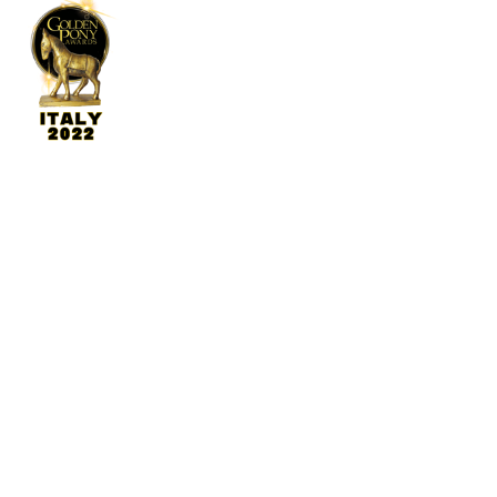
Linker
Kjøp billett
Informasjon om parken