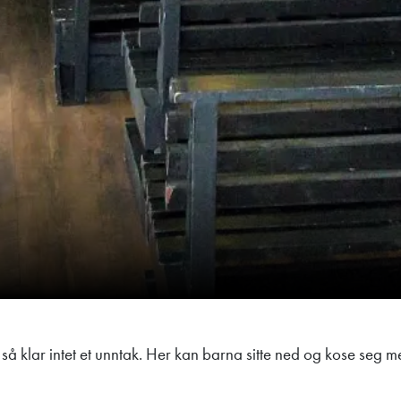
så klar intet et unntak. Her kan barna sitte ned og kose seg m