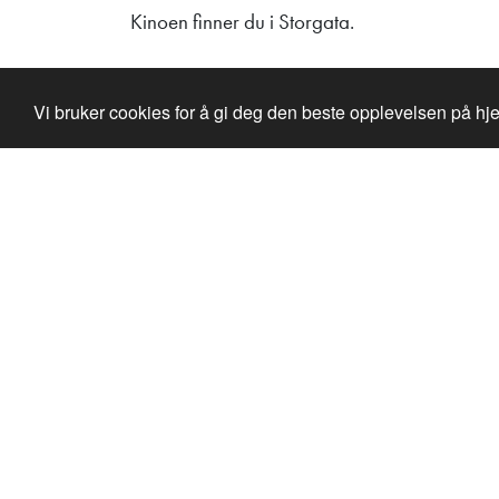
Kinoen finner du i Storgata.
Vi bruker cookies for å gi deg den beste opplevelsen på h
Adresse Lilleputthammer
Hundervegen 41
2636 Øyer
Telefon: +47 61 28 55 00
Post@lilleputthammer.no
Tiktok
Vinner av Golden Pony 2022