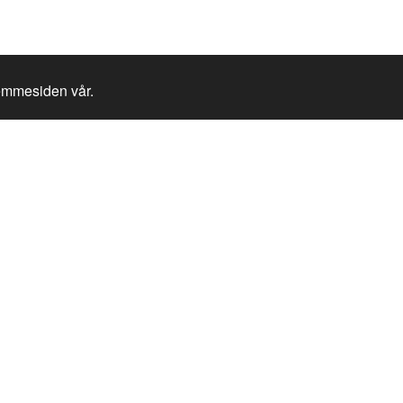
jemmesiden vår.
Linker
Meld 
og ho
nyhet
Kjøp billett
E-post a
Informasjon om parken
Jeg s
Famil
Overnatting Hafjell
henho