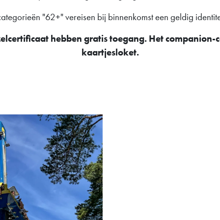
categorieën "62+" vereisen bij binnenkomst een geldig identite
lcertificaat hebben gratis toegang. Het companion-ce
kaartjesloket.
Eendagsti
Koop je ticket voor Lilleput
ticket is datumgereguleerd.
die bij aankomst bij de ing
mobiel of print het uit vóór 
De ticketcategorie "62+" ver
identiteitsbewijs.