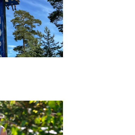
Metgezellen met een geldig 
Het companion-certificaat wo
We raden aan ruim van tevo
een plek kunt verzekeren. S
Neem gerust contact met ons
2-daags ti
Soms is één dag in de stad 
kunnen kinderen rustig de ti