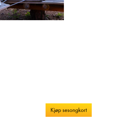
bij binnenkomst.
Metgezellen met een geldig 
Het companion-certificaat wo
We raden aan ruim van tevo
een plek kunt verzekeren. N
hebt.
Kjøp sesongkort