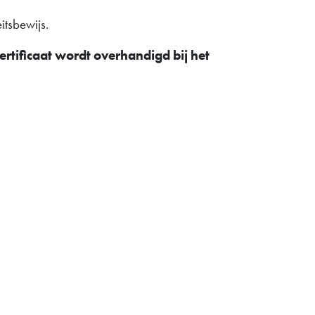
itsbewijs.
rtificaat wordt overhandigd bij het
cket
thammer Family Park eenvoudig online. Het
 Je ontvangt per e-mail een unieke QR-code
ang wordt gescand. Toon de QR-code op je
aankomst.
eist bij binnenkomst een geldig