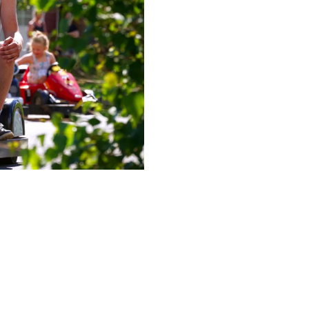
gevoel van beheersing ervar
bezoeken en activiteiten te 
dagelijks leven, dus laat ze 
genieten.
Koop een ticket voor 2 dage
elkaar wilt bezoeken. Geld
datumgereguleerd. Je ontvan
aankomst bij de ingang wor
print het uit vóór aankomst.
De ticketcategorie "62+" ver
identiteitsbewijs.
Metgezellen met een geldig 
Het companion-certificaat wo
We raden aan ruim van tevo
een plek kunt verzekeren. N