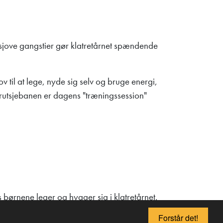
 sjove gangstier gør klatretårnet spændende
v til at lege, nyde sig selv og bruge energi,
l rutsjebanen er dagens "træningssession"
børnene leger og hygger sig i klatretårnet.
Forstår det!