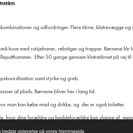
tretårn
ekombinationer og udfordringer. Flere tårne, klatrevægge og
e små huse med rutsjebaner, rebstiger og trapper. Børnene får lo
Lilleputthammer. Efter 50 gange gennem klatretårnet på vej ti
pskoordination samt styrke og greb.
sser af plads. Børnene bliver her i lang tid.
 hvor man kan købe mad og drikke, og der er også toiletter.
e, hvor dine forældre og bedsteforældre kan slappe af, mens 
en bedste oplevelse på vores hjemmeside