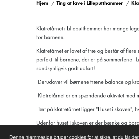
Hjem
Ting at lave i Lilleputthammer
Kla
Klatretårnet i Lilleputthammer har mange leg
for børnene.
Klatretårnet er lavet af træ og består af fler
perfekt til børnene, der er på sommerferie i 
sandsynligvis godt udført!
Derudover vil børnene træne balance og kro
Klatretårnet er en spændende aktivitet med ma
Tæt på klatretårnet ligger "Huset i skoven",
Udenfor huset i skoven er der bænke og bord
Denne hjemmeside bruger cookies for at sikre, at du får d