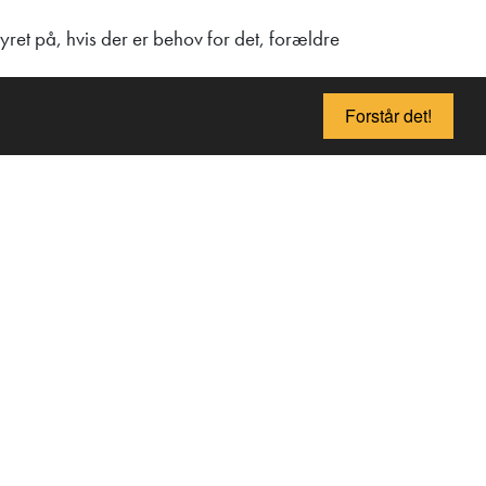
et på, hvis der er behov for det, forældre
Forstår det!
ed Saferoller® Trolley), betyder, at børn IKKE
emføre runden, beder vi forældrene kontakte
platforme eller i selve bygningen, forældre
sig under byggeriet.
nstruktører med dette. Når seler og hjelme
eler til Heddas sti og den orange hjelm først
å testruten, før barnet kan gå Olas klatresti