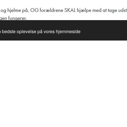
r og hjelme på, OG forældrene SKAL hjælpe med at tage udstyr
gen fungerer.
ring og zipline-trolley (leveret og udviklet af Kanopeo, Certifi
en bedste oplevelse på vores hjemmeside
ores instruktører. Når barnet ikke ønsker eller ikke kan genn
et fra karabinhagen. NB: forældre MÅ IKKE klatre op på nogen 
rn med det rigtige udstyr og instruktørerne, der skal bevæge 
ter runden, hvis du har brug for hjælp, hjælper en af vores i
bænke.
Olas klatresti, men hvis barnet vil prøve den store sti, SKAL s
Olas klatresti for at tage nye seler på og en blå hjelm, samt best