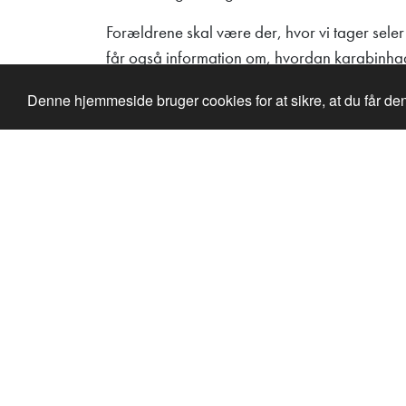
Forældrene skal være der, hvor vi tager sele
får også information om, hvordan karabinha
Vores klatresystem, inklusive kontinuerlig sik
Denne hjemmeside bruger cookies for at sikre, at du får d
kan afbrydes fra stien uden hjælp fra en af v
en af instruktørerne, så de kan frigive barn
bør kun bevæge sig på jorden – det er kun bø
Forældre/værger skal tage sele og hjelm af ef
returneres, placeres disse på de udpegede 
HEDDAS KLATRESTI
Denne sti er også en god træning til at mestre 
afleveres. Barnet stiller sig derefter i kø til 
selv.