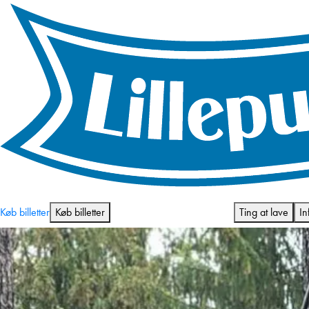
Åbningstider og priser
Køb billetter
Køb billetter
Ting at lave
In