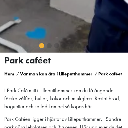
Park caféet
Hem
Var man kan äta i Lilleputthammer
Park caféet
I Park Café mitt i Lilleputthammer kan du få ångande
färska våfflor, bullar, kakor och mjukglass. Rostat bröd,
baguetter och sallad kan också köpas här.
Park Caféen ligger i hjärtat av Lilleputthammer, i Søndre
park nära lekplatsen och Byscenen. Här upplever du det