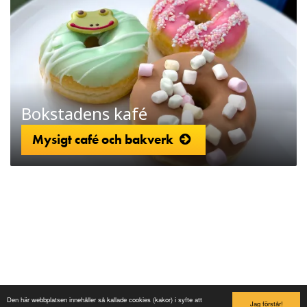
Bokstadens kafé
Mysigt café och bakverk
Lilleputthammer
Family park
Den här webbplatsen innehåller så kallade cookies (kakor) i syfte att
Jag förstår!