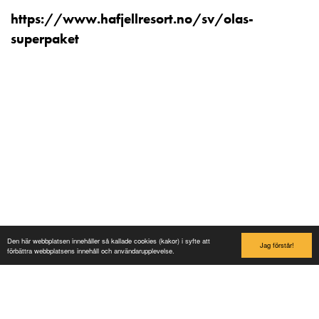
https://www.hafjellresort.no/sv/olas-
superpaket
Lilleputthammer
Family park
Hundervegen 41
2636 Øyer
Den här webbplatsen innehåller så kallade cookies (kakor) i syfte att
Jag förstår!
förbättra webbplatsens innehåll och användarupplevelse.
Phone: +47 61 28 55 00
Post@lilleputthammer.no
Tiktok