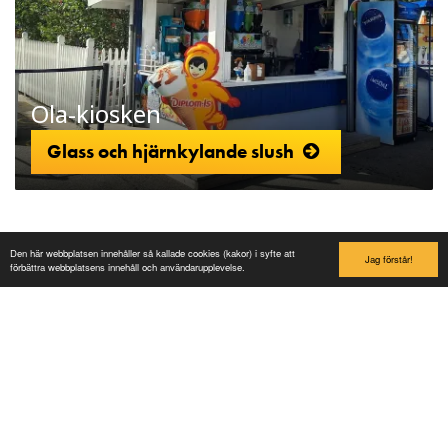
Ola-kiosken
Glass och hjärnkylande slush
Den här webbplatsen innehåller så kallade cookies (kakor) i syfte att
Jag förstår!
förbättra webbplatsens innehåll och användarupplevelse.
Lilleputthammer
Family park
Hundervegen 41
2636 Øyer