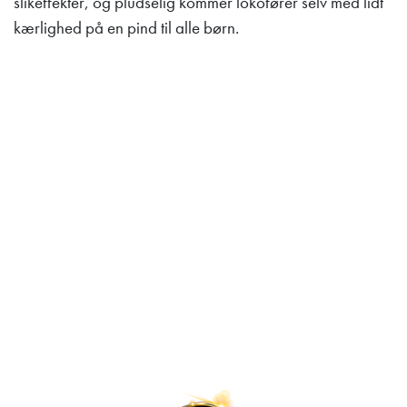
slikeffekter, og pludselig kommer lokofører selv med lidt
kærlighed på en pind til alle børn.
Lilleputthammer
Family park
Hundervegen 41
2636 Øyer
Phone: +47 61 28 55 00
Post@lilleputthammer.no
Tiktok