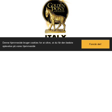
Denne hjemmeside bruger cookies for at sikre, at du får den bedste
Forstår det!
oplevelse på vores hjemmeside
Links
Buy Ticket
Ola og Hedda
Information about the park