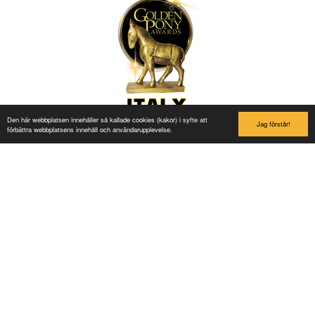
Den här webbplatsen innehåller så kallade cookies (kakor) i syfte att
Jag förstår!
förbättra webbplatsens innehåll och användarupplevelse.
Links
Buy Ticket
Ola og Hedda
Information about the park