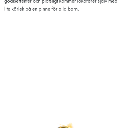
godiseffekter och plötsligt kommer lokofører själv med
lite kärlek på en pinne för alla barn.
Lilleputthammer
Family park
Hundervegen 41
2636 Øyer
Phone: +47 61 28 55 00
Post@lilleputthammer.no
Tiktok