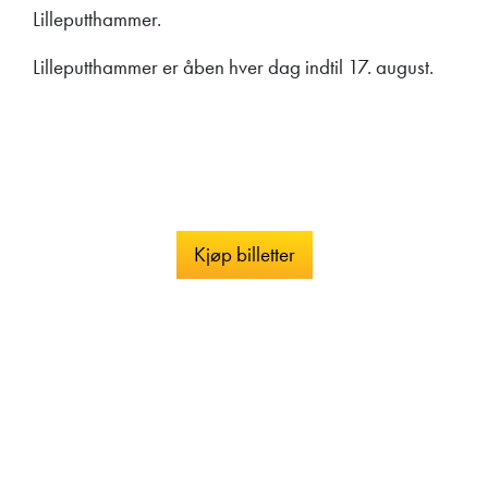
Lilleputthammer.
Lilleputthammer er åben hver dag indtil 17. august.
Kjøp billetter
Lilleputthammer
Family park