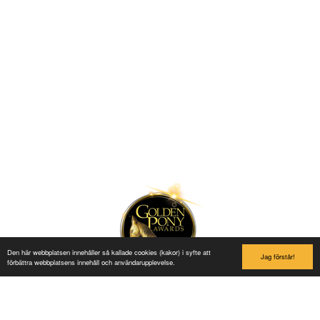
Lilleputthammer
Family park
Hundervegen 41
2636 Øyer
Phone: +47 61 28 55 00
Post@lilleputthammer.no
Tiktok
Den här webbplatsen innehåller så kallade cookies (kakor) i syfte att
Jag förstår!
förbättra webbplatsens innehåll och användarupplevelse.