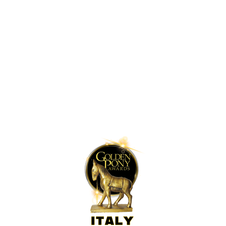
Lilleputthammer
Family park
Hundervegen 41
2636 Øyer
Phone: +47 61 28 55 00
Post@lilleputthammer.no
Tiktok