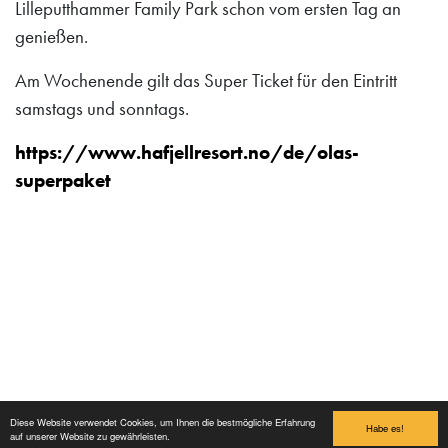
Lilleputthammer Family Park schon vom ersten Tag an
genießen.
Am Wochenende gilt das Super Ticket für den Eintritt
samstags und sonntags.
https://www.hafjellresort.no/de/olas-
superpaket
Lilleputthammer
Family park
Diese Website verwendet Cookies, um Ihnen die bestmögliche Erfahrung
Hundervegen 41
Habe es!
auf unserer Website zu gewährleisten.