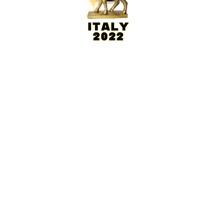
Links
Buy Ticket
Ola og Hedda
Information about the park
Accommodation
Lekeland
Ola's super package