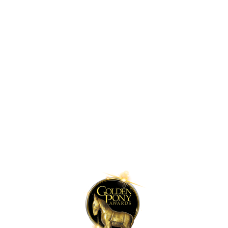
Lilleputthammer
Family park
Hundervegen 41
2636 Øyer
Phone: +47 61 28 55 00
Post@lilleputthammer.no
Tiktok