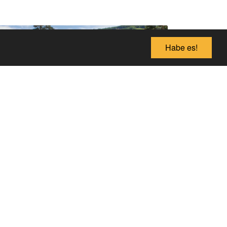
Habe es!
Trampoline
Für die ganze Familie
Springen und hüpfen