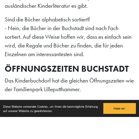
ausländischer Kinderliteratur es gibt.
Sind die Bücher alphabetisch sortiert?
- Nein, die Bücher in der Buchstadt sind nach Fach
sortiert. Auf diese Weise hoffen wir, dass es einfach sein
wird, die Regale und Bücher zu finden, die für jeden
Einzelnen am interessantesten sind.
ÖFFNUNGSZEITEN BUCHSTADT
Das Kinderbuchdorf hat die gleichen Öffnungszeiten wie
der Familienpark Lilleputthammer.
Alle Mitarbeiter der Buchstadt werden ihren Teil dazu
Diese Website verwendet Cookies, um Ihnen die bestmögliche Erfahrung
Habe es!
beitragen, gute Erlebnisse für die Sommergäste zu
auf unserer Website zu gewährleisten.
schaffen. und es gibt jeden Tag spaßige Lesemomente
und spannende Aktivitäten in Bokbyen.