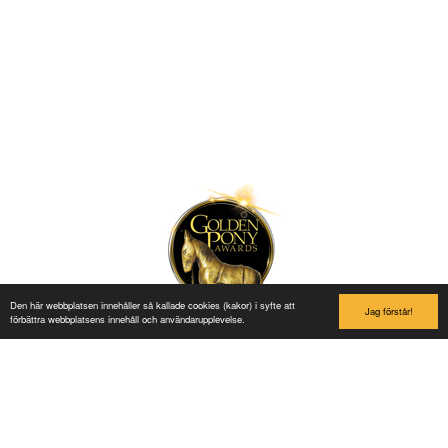
Hundervegen 41
2636 Øyer
Phone: +47 61 28 55 00
Post@lilleputthammer.no
Tiktok
Den här webbplatsen innehåller så kallade cookies (kakor) i syfte att
Jag förstår!
förbättra webbplatsens innehåll och användarupplevelse.