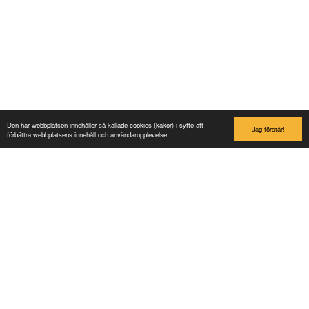
Lilleputthammer
Family park
Hundervegen 41
2636 Øyer
Phone: +47 61 28 55 00
Post@lilleputthammer.no
Den här webbplatsen innehåller så kallade cookies (kakor) i syfte att
Jag förstår!
förbättra webbplatsens innehåll och användarupplevelse.
Tiktok