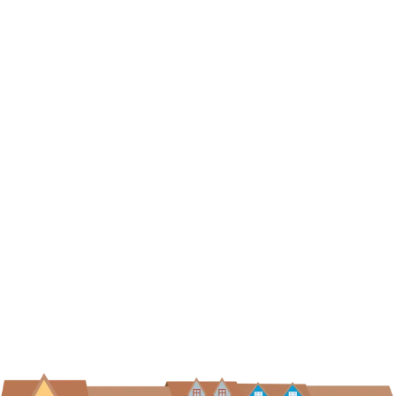
Links
Buy Ticket
Ola og Hedda
Information about the park
Accommodation
Lekeland
Ola's super package