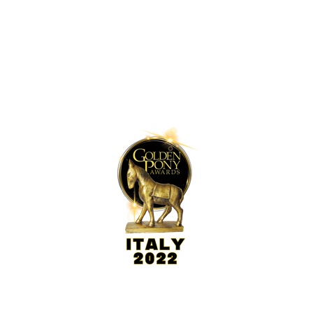
Hundervegen 41
2636 Øyer
Phone: +47 61 28 55 00
Post@lilleputthammer.no
Tiktok