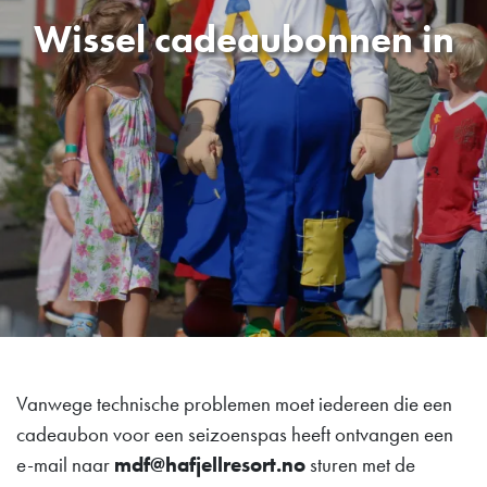
Wissel cadeaubonnen in
Vanwege technische problemen moet iedereen die een
cadeaubon voor een seizoenspas heeft ontvangen een
e-mail naar
mdf@hafjellresort.no
sturen met de