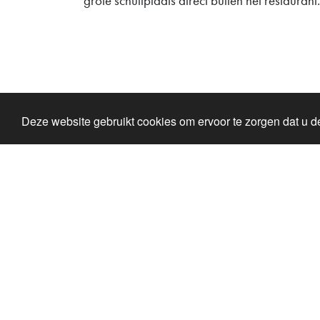
grote schuilplaats direct buiten het restaurant.
Deze website gebruikt cookies om ervoor te zorgen dat u de
Parkeer het café