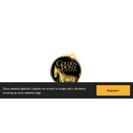
Hundervegen 41
2636 Øyer
Phone: +47 61 28 55 00
Post@lilleputthammer.no
Tiktok
Deze website gebruikt cookies om ervoor te zorgen dat u de beste
Begrepen!
ervaring op onze website krijgt.