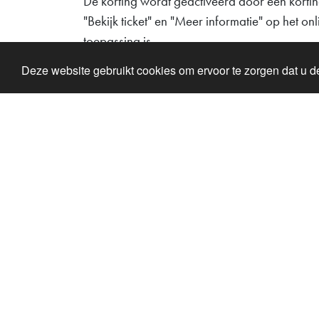
De korting wordt geactiveerd door een korting
"Bekijk ticket" en "Meer informatie" op het o
toepassing is.
Deze website gebruikt cookies om ervoor te zorgen dat u de
Lilleputthammer
Link
Family park
Buy Ti
Hundervegen 41
Ola o
2636 Øyer
Inform
Phone: +47 61 28 55 00
Acco
Post@lilleputthammer.no
Lekel
Tiktok
Ola's