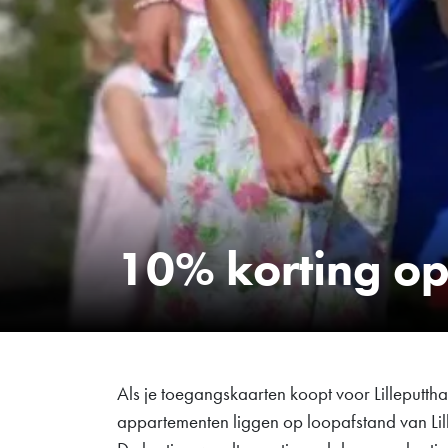
10% korting o
Als je toegangskaarten koopt voor Lilleputth
appartementen liggen op loopafstand van Li