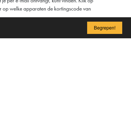
 je per e-mail ontvangt, kunt vinden. Klik op
over op welke apparaten de kortingscode van
Begrepen!