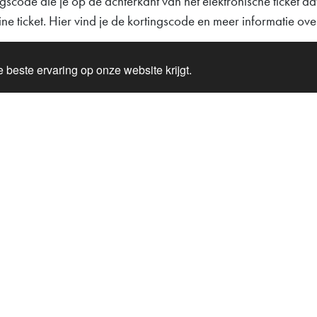
scode die je op de achterkant van het elektronische ticket dat
nline ticket. Hier vind je de kortingscode en meer informatie 
 beste ervaring op onze website krijgt.
s
cket
g Hedda
ation about the park
mmodation
and
 super package