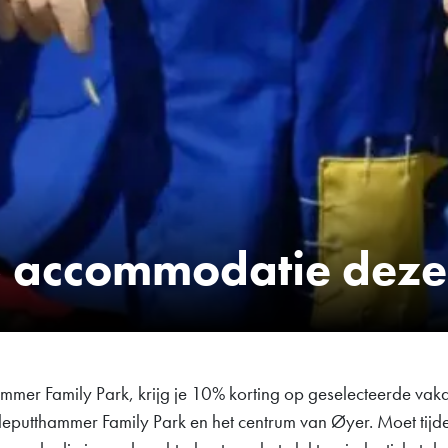
p accommodatie deze
ammer Family Park, krijg je 10% korting op geselecteerde vak
lleputthammer Family Park en het centrum van Øyer. Moet t